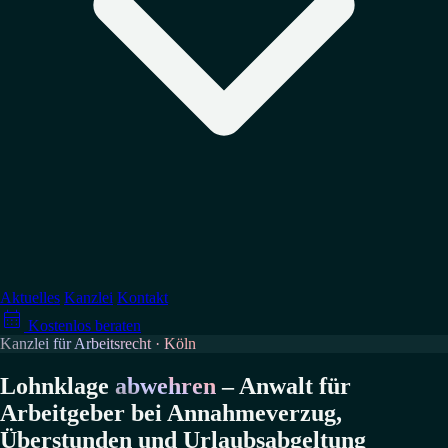
↳
Datenschutz
↳
Arbeitsrecht
↳
Medienrecht
Verteidigung
↳
Wettbewerbsrecht
↳
Account-Sperrungen
↳
Abmahnung erhalten?
→ Alle Tätigkeitsgebiete
Aktuelles
Kanzlei
Kontakt

↳
GPSR-Compliance
Kostenlos beraten
↳
Abmahnungen vermeiden
Kanzlei für Arbeitsrecht · Köln
→ Alle Ratgeber
Lohnklage
abwehren
– Anwalt für
Arbeitgeber bei Annahmeverzug,
Überstunden und Urlaubsabgeltung