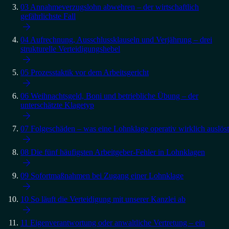
03
Annahmeverzugslohn abwehren – der wirtschaftlich
gefährlichste Fall

04
Aufrechnung, Ausschlussklauseln und Verjährung – drei
strukturelle Verteidigungshebel

05
Prozesstaktik vor dem Arbeitsgericht

06
Weihnachtsgeld, Boni und betriebliche Übung – der
unterschätzte Klagetyp

07
Folgeschäden – was eine Lohnklage operativ wirklich auslöst

08
Die fünf häufigsten Arbeitgeber-Fehler in Lohnklagen

09
Sofortmaßnahmen bei Zugang einer Lohnklage

10
So läuft die Verteidigung mit unserer Kanzlei ab

11
Eigenverantwortung oder anwaltliche Vertretung – ein