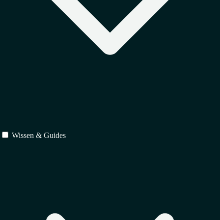
Wissen & Guides
Schutz
↳
Markenrecht
↳
Urheberrecht
↳
Designrecht
Verträge
↳
IT-Recht
↳
Vertragsrecht
↳
Gesellschaftsrecht
Regulierung