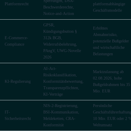
Sperrungen, DSA-
Plattformrecht
plattformabhängige
Beschwerderechte,
Geschäftsmodelle
Notice-and-Action
GPSR,
Erhöhtes
Kündigungsbutton §
Abmahnrisiko,
E-Commerce-
312k BGB,
potenzielle Bußgelder
Compliance
Widerrufsbelehrung,
und wirtschaftliche
PAngV, UWG-Novelle
Belastungen
2026
AI-Act-
Marktzulassung ab
Risikoklassifikation,
02.08.2026, hohe
KI-Regulierung
Konformitätsbewertung,
Bußgeldrahmen bis 35
Transparenzpflichten,
Mio. EUR
KI-Verträge
NIS-2-Registrierung,
Persönliche
IT-
BSI-Kommunikation,
Geschäftsführerhaftun
Sicherheitsrecht
Meldeketten, CRA-
10 Mio. EUR oder 2 
Konformität
Weltumsatz