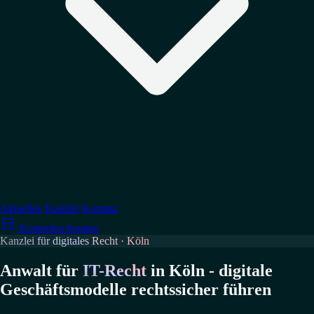
↳
Datenschutz
↳
Arbeitsrecht
↳
Medienrecht
Verteidigung
↳
Wettbewerbsrecht
↳
Account-Sperrungen
↳
Abmahnung erhalten?
→ Alle Tätigkeitsgebiete
Aktuelles
Kanzlei
Kontakt

↳
GPSR-Compliance
Kostenlos beraten
↳
Abmahnungen vermeiden
Kanzlei für digitales Recht · Köln
→ Alle Ratgeber
Anwalt für
IT-Recht
in Köln - digitale
Geschäftsmodelle rechtssicher führen