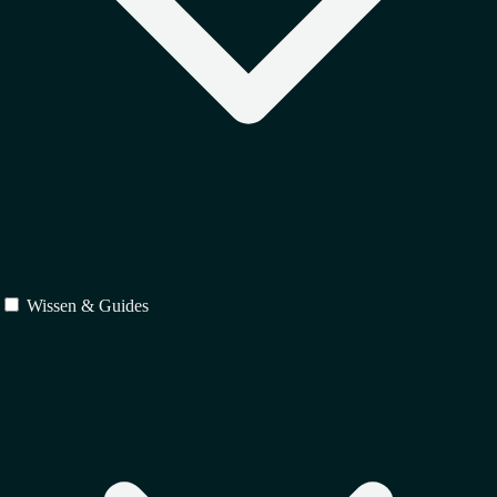
Wissen & Guides
Schutz
↳
Markenrecht
↳
Urheberrecht
↳
Designrecht
Verträge
↳
IT-Recht
↳
Vertragsrecht
↳
Gesellschaftsrecht
Regulierung