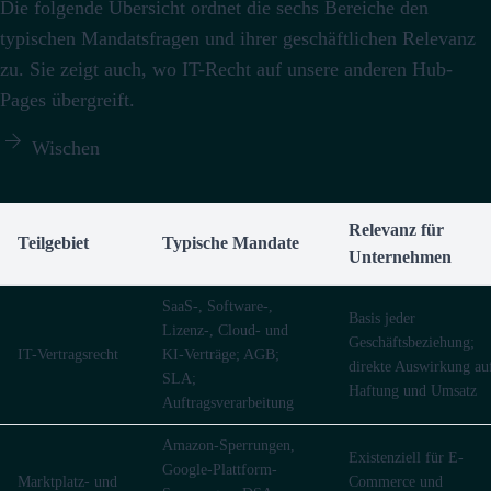
Die folgende Übersicht ordnet die sechs Bereiche den
typischen Mandatsfragen und ihrer geschäftlichen Relevanz
zu. Sie zeigt auch, wo IT-Recht auf unsere anderen Hub-
Pages übergreift.

Wischen
Relevanz für
Teilgebiet
Typische Mandate
Unternehmen
SaaS-, Software-,
Basis jeder
Lizenz-, Cloud- und
Geschäftsbeziehung;
IT-Vertragsrecht
KI-Verträge; AGB;
direkte Auswirkung au
SLA;
Haftung und Umsatz
Auftragsverarbeitung
Amazon-Sperrungen,
Existenziell für E-
Google-Plattform-
Marktplatz- und
Commerce und