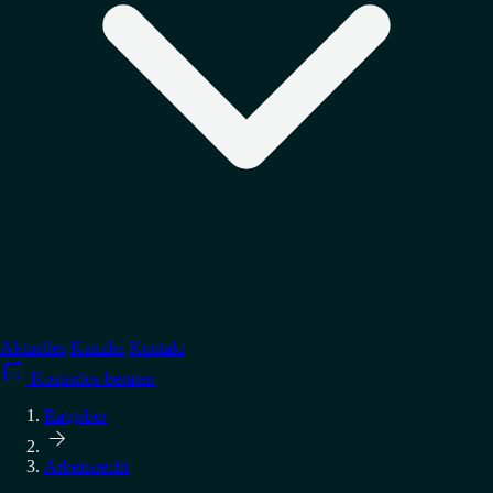
Regulierung
↳
Datenschutz
↳
Arbeitsrecht
↳
Medienrecht
Verteidigung
↳
Wettbewerbsrecht
↳
Account-Sperrungen
↳
Abmahnung erhalten?
→ Alle Tätigkeitsgebiete
Aktuelles
Kanzlei
Kontakt

↳
GPSR-Compliance
Kostenlos beraten
↳
Abmahnungen vermeiden
→ Alle Ratgeber
Ratgeber

Arbeitsrecht