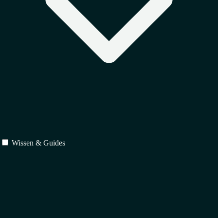
Wissen & Guides
Schutz
↳
Markenrecht
↳
Urheberrecht
↳
Designrecht
Verträge
↳
IT-Recht
↳
Vertragsrecht
↳
Gesellschaftsrecht