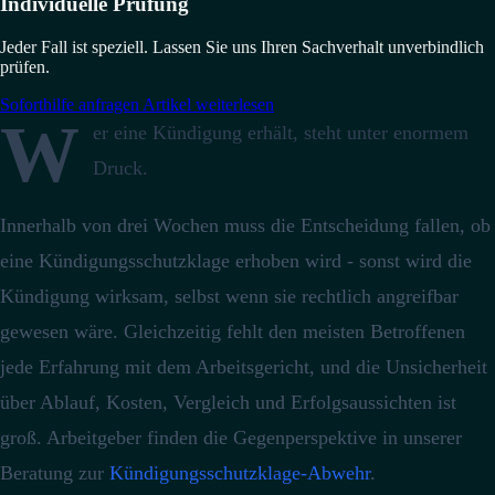
Individuelle Prüfung
Jeder Fall ist speziell. Lassen Sie uns Ihren Sachverhalt unverbindlich
prüfen.
Soforthilfe anfragen
Artikel weiterlesen
W
er eine Kündigung erhält, steht unter enormem
Druck.
Innerhalb von drei Wochen muss die Entscheidung fallen, ob
eine Kündigungsschutzklage erhoben wird - sonst wird die
Kündigung wirksam, selbst wenn sie rechtlich angreifbar
gewesen wäre.
Gleichzeitig fehlt den meisten Betroffenen
jede Erfahrung mit dem Arbeitsgericht, und die Unsicherheit
über Ablauf, Kosten, Vergleich und Erfolgsaussichten ist
groß. Arbeitgeber finden die Gegenperspektive in unserer
Beratung zur
Kündigungsschutzklage-Abwehr
.