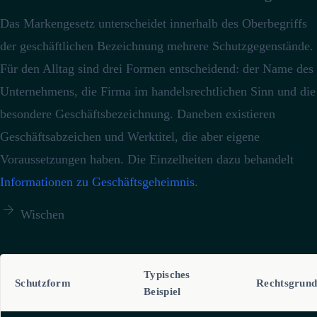
Das Markengesetz unterscheidet innerhalb des Oberbegriffs
der geschäftlichen Bezeichnung mehrere Schutzgegenstände.
Für den Alltag sind drei Formen entscheidend: der Name des
Unternehmens, die Firma im handelsrechtlichen Sinn und die
besondere Geschäftsbezeichnung.
Daneben existieren
Geschäftsabzeichen und Werktitel, die aber eigene
Voraussetzungen haben.
Die Einzelheiten dazu behandelt
Informationen zu Geschäftsgeheimnis
.

Wischen
Typisches
Schutzform
Rechtsgrund
Beispiel