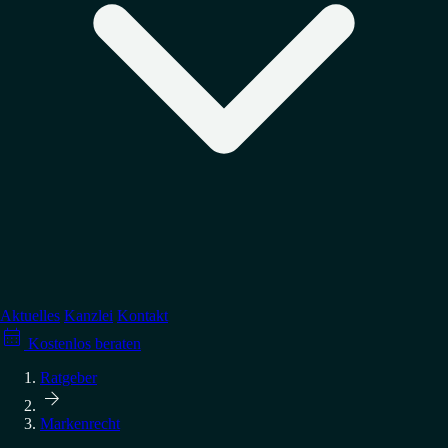
Regulierung
↳
Datenschutz
↳
Arbeitsrecht
↳
Medienrecht
Verteidigung
↳
Wettbewerbsrecht
↳
Account-Sperrungen
↳
Abmahnung erhalten?
→ Alle Tätigkeitsgebiete
Aktuelles
Kanzlei
Kontakt

↳
GPSR-Compliance
Kostenlos beraten
↳
Abmahnungen vermeiden
→ Alle Ratgeber
Ratgeber

Markenrecht