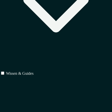
Wissen & Guides
Schutz
↳
Markenrecht
↳
Urheberrecht
↳
Designrecht
Verträge
↳
IT-Recht
↳
Vertragsrecht
↳
Gesellschaftsrecht