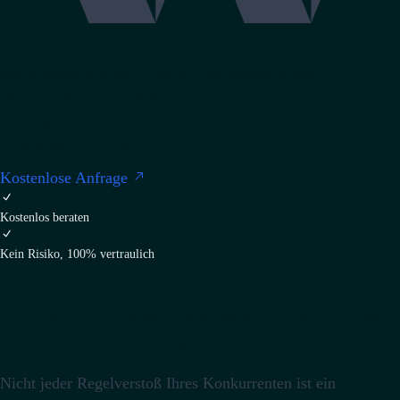
Sie erwägen eine Abmahnung gegen einen
Wettbewerber? Lassen Sie uns die
Erfolgsaussichten prüfen – kostenfreie
Ersteinschätzung.
Kostenlose Anfrage
Kostenlos beraten
Kein Risiko, 100% vertraulich
Welche Wettbewerbsverstöße lohnen eine
Abmahnung – und welche eher nicht?
Nicht jeder Regelverstoß Ihres Konkurrenten ist ein