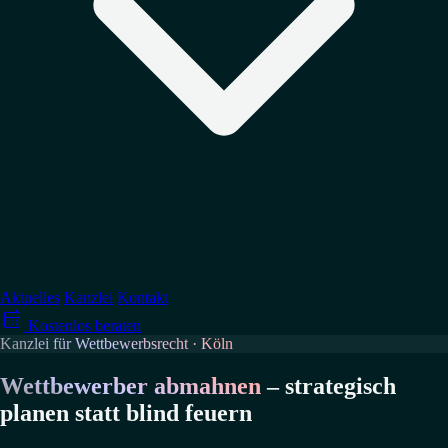
↳
Datenschutz
↳
Arbeitsrecht
↳
Medienrecht
Verteidigung
↳
Wettbewerbsrecht
↳
Account-Sperrungen
↳
Abmahnung erhalten?
→ Alle Tätigkeitsgebiete
Aktuelles
Kanzlei
Kontakt

↳
GPSR-Compliance
Kostenlos beraten
↳
Abmahnungen vermeiden
Kanzlei für Wettbewerbsrecht · Köln
→ Alle Ratgeber
Wettbewerber abmahnen
– strategisch
planen statt blind feuern