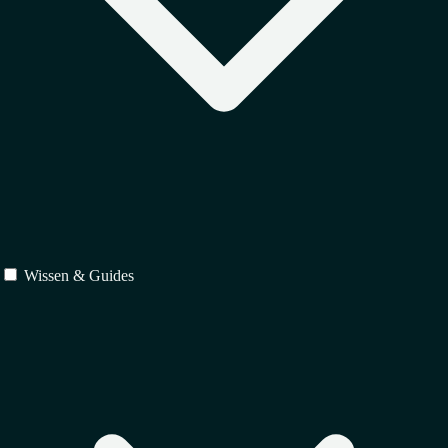
Wissen & Guides
Schutz
↳
Markenrecht
↳
Urheberrecht
↳
Designrecht
Verträge
↳
IT-Recht
↳
Vertragsrecht
↳
Gesellschaftsrecht
Regulierung