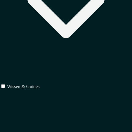
Wissen & Guides
Schutz
↳
Markenrecht
↳
Urheberrecht
↳
Designrecht
Verträge
↳
IT-Recht
↳
Vertragsrecht
↳
Gesellschaftsrecht