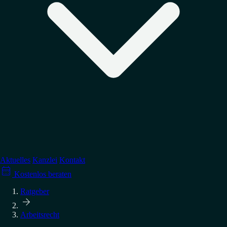
Regulierung
↳
Datenschutz
↳
Arbeitsrecht
↳
Medienrecht
Verteidigung
↳
Wettbewerbsrecht
↳
Account-Sperrungen
↳
Abmahnung erhalten?
→ Alle Tätigkeitsgebiete
Aktuelles
Kanzlei
Kontakt

↳
GPSR-Compliance
Kostenlos beraten
↳
Abmahnungen vermeiden
→ Alle Ratgeber
Ratgeber

Arbeitsrecht