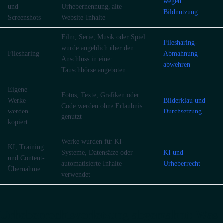
wegen
und
Urhebernennung, alte
Bildnutzung
Screenshots
Website-Inhalte
Film, Serie, Musik oder Spiel
Filesharing-
wurde angeblich über den
Filesharing
Abmahnung
Anschluss in einer
abwehren
Tauschbörse angeboten
Eigene
Fotos, Texte, Grafiken oder
Werke
Bilderklau und
Code werden ohne Erlaubnis
werden
Durchsetzung
genutzt
kopiert
Werke wurden für KI-
KI, Training
Systeme, Datensätze oder
KI und
und Content-
automatisierte Inhalte
Urheberrecht
Übernahme
verwendet
Urheberrechtsverletzung abgemahnt: Was