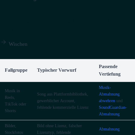
Welche Urheberrechts-Abmahnung liegt
vor?

Wischen
Passende
Fallgruppe
Typischer Vorwurf
Vertiefung
Musik-
Musik in
Song aus Plattformbibliothek,
Abmahnung
Reels,
gewerblicher Account,
abwehren
und
TikTok oder
fehlende kommerzielle Lizenz
SoundGuardian-
Shorts
Abmahnung
Bilder,
Bild ohne Lizenz, falscher
Abmahnung
Stockfotos
Lizenztyp, fehlende