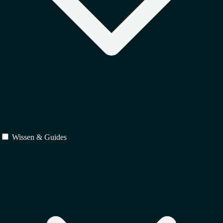
Wissen & Guides
Schutz
↳
Markenrecht
↳
Urheberrecht
↳
Designrecht
Verträge
↳
IT-Recht
↳
Vertragsrecht
↳
Gesellschaftsrecht
Regulierung