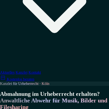
↳
Datenschutz
↳
Arbeitsrecht
↳
Medienrecht
Verteidigung
↳
Wettbewerbsrecht
↳
Account-Sperrungen
↳
Abmahnung erhalten?
→ Alle Tätigkeitsgebiete
Aktuelles
Kanzlei
Kontakt

↳
GPSR-Compliance
Kostenlos beraten
↳
Abmahnungen vermeiden
Kanzlei für Urheberrecht · Köln
→ Alle Ratgeber
Abmahnung im Urheberrecht erhalten?
Anwaltliche Abwehr für Musik, Bilder und
Filesharing