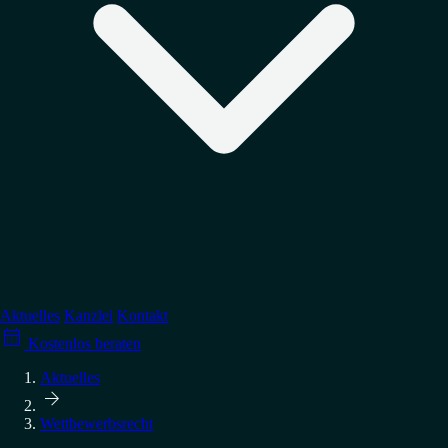
Regulierung
↳
Datenschutz
↳
Arbeitsrecht
↳
Medienrecht
Verteidigung
↳
Wettbewerbsrecht
↳
Account-Sperrungen
↳
Abmahnung erhalten?
→ Alle Tätigkeitsgebiete
Aktuelles
Kanzlei
Kontakt

↳
GPSR-Compliance
Kostenlos beraten
↳
Abmahnungen vermeiden
→ Alle Ratgeber
Aktuelles

Wettbewerbsrecht