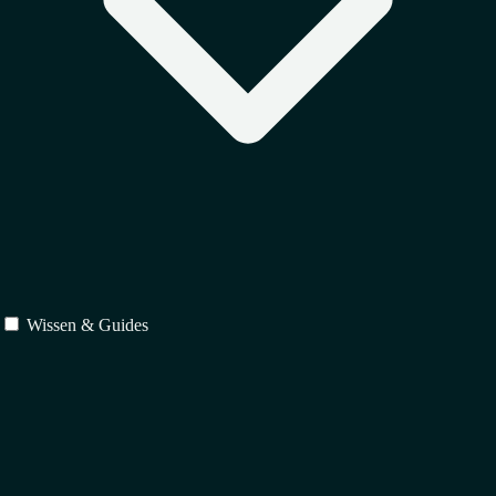
Wissen & Guides
Schutz
↳
Markenrecht
↳
Urheberrecht
↳
Designrecht
Verträge
↳
IT-Recht
↳
Vertragsrecht
↳
Gesellschaftsrecht